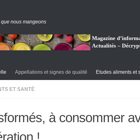
 que nous mangeons
Magazine d’informat
Actualités – Décryp
lle
Appellations et signes de qualité
Etudes aliments et 
NTS ET SANTÉ
ansformés, à consommer a
ation !