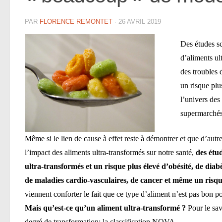
PAR
FLORENCE REMONTET
·
26 AVRIL 2019
Des études sc
d’aliments ul
des troubles
un risque plu
l’univers des
supermarchés
Même si le lien de cause à effet reste à démontrer et que d’aut
l’impact des aliments ultra-transformés sur notre santé,
des étu
ultra-transformés et un risque plus élevé d’obésité, de diab
de maladies cardio-vasculaires, de cancer et même un risque
viennent conforter le fait que ce type d’aliment n’est pas bon po
Mais qu’est-ce qu’un aliment ultra-transformé ?
Pour le savo
degré de transformation: la classification NOVA.