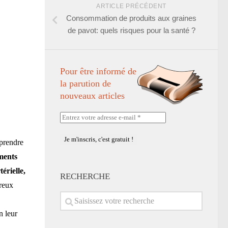
ARTICLE PRÉCÉDENT
Consommation de produits aux graines
de pavot: quels risques pour la santé ?
Pour être informé de
la parution de
nouveaux articles
Entrez
votre
adresse
mprendre
e-
ments
mail
*
érielle,
RECHERCHE
reux
n leur