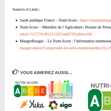
Sources et Liens :
Santé publique France – Nutri-Score :
https://santepubliq
Nutri-Score – Ministère de l’Agriculture- Dossier de Pres
token=537276c9f22122955add7292abbcce0d
MangerBouger – Le Nutri-Score : l’information nutritionn
manger-mieux/Comprendre-les-infos-nutritionnelles2/Le-Nu
VOUS AIMEREZ AUSSI...