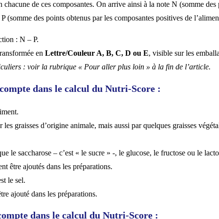
 en chacune de ces composantes. On arrive ainsi à la note N (somme des 
e P (somme des points obtenus par les composantes positives de l’alimen
ction : N – P.
 transformée en
Lettre/Couleur A, B, C, D ou E
, visible sur les emball
uliers : voir la rubrique « Pour aller plus loin » à la fin de l’article.
compte dans le calcul du Nutri-Score :
liment.
ar les graisses d’origine animale, mais aussi par quelques graisses végéta
ue le saccharose – c’est « le sucre » -, le glucose, le fructose ou le lacto
ent être ajoutés dans les préparations.
t le sel.
 être ajouté dans les préparations.
compte dans le calcul du Nutri-Score :