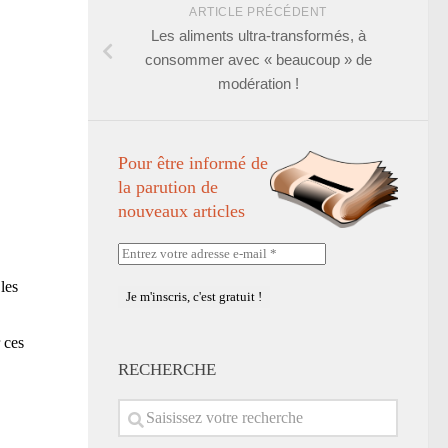
ARTICLE PRÉCÉDENT
Les aliments ultra-transformés, à
consommer avec « beaucoup » de
modération !
Pour être informé de
la parution de
nouveaux articles
Entrez
votre
les
adresse
e-
mail
 ces
*
RECHERCHE