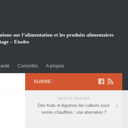
ions sur l’alimentation et les produits alimentaires
tage – Etudes
santé
Curiosités
A propos
SUIVRE :
ARTICLE SUIVANT
Des fruits et légumes bio cultivés sous
serres chauffées : une aberration ?