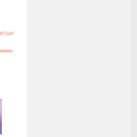
/87510?
omment-