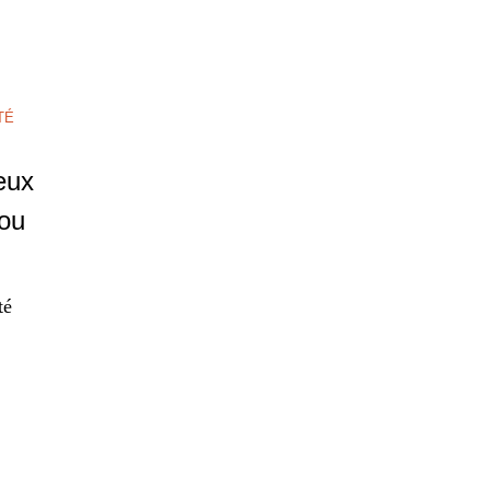
TÉ
eux
 ou
té