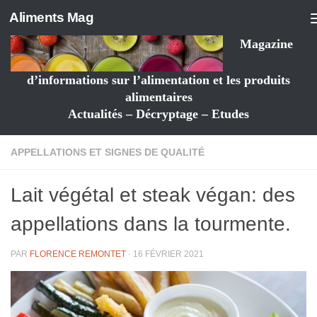
Aliments Mag
Magazine
d’informations sur l’alimentation et les produits
alimentaires
Actualités – Décryptage – Etudes
APPELLATIONS ET SIGNES DE QUALITÉ
Lait végétal et steak végan: des
appellations dans la tourmente.
PAR
FLORENCE REMONTET
·
16 FÉVRIER 2021