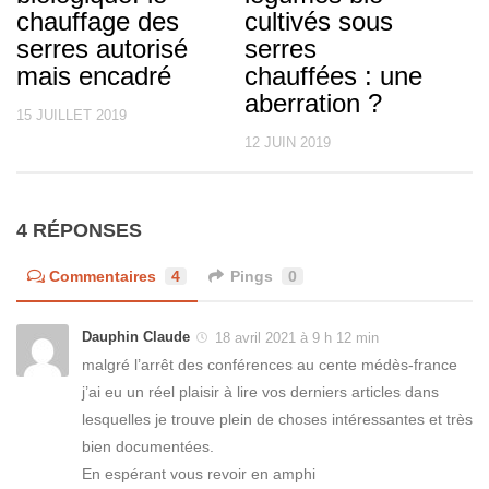
chauffage des
cultivés sous
serres autorisé
serres
mais encadré
chauffées : une
aberration ?
15 JUILLET 2019
12 JUIN 2019
4 RÉPONSES
Commentaires
4
Pings
0
Dauphin Claude
18 avril 2021 à 9 h 12 min
malgré l’arrêt des conférences au cente médès-france
j’ai eu un réel plaisir à lire vos derniers articles dans
lesquelles je trouve plein de choses intéressantes et très
bien documentées.
En espérant vous revoir en amphi