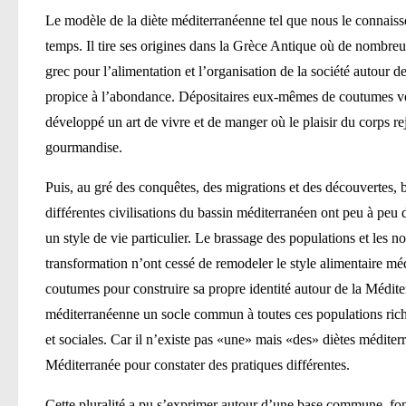
Le modèle de la diète méditerranéenne tel que nous le connaisso
temps. Il tire ses origines dans la Grèce Antique où de nombreu
grec pour l’alimentation et l’organisation de la société autour d
propice à l’abondance. Dépositaires eux-mêmes de coutumes v
développé un art de vivre et de manger où le plaisir du corps rejo
gourmandise.
Puis, au gré des conquêtes, des migrations et des découvertes, br
différentes civilisations du bassin méditerranéen ont peu à peu 
un style de vie particulier. Le brassage des populations et les 
transformation n’ont cessé de remodeler le style alimentaire mé
coutumes pour construire sa propre identité autour de la Méditer
méditerranéenne un socle commun à toutes ces populations riche
et sociales. Car il n’existe pas «une» mais «des» diètes méditer
Méditerranée pour constater des pratiques différentes.
Cette pluralité a pu s’exprimer autour d’une base commune, fond