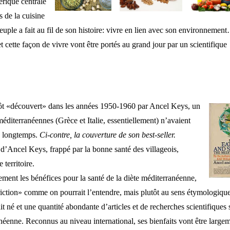
érique centrale
 de la cuisine
euple a fait au fil de son histoire: vivre en lien avec son environnement
t cette façon de vivre vont être portés au grand jour par un scientifique
tôt «découvert» dans les années 1950-1960 par Ancel Keys, un
diterranéennes (Grèce et Italie, essentiellement) n’avaient
s longtemps.
Ci-contre, la couverture de son best-seller.
 d’Ancel Keys, frappé par la bonne santé des villageois,
 territoire.
uement les bénéfices pour la santé de la diète méditerranéenne,
striction» comme on pourrait l’entendre, mais plutôt au sens étymologiqu
it né et une quantité abondante d’articles et de recherches scientifiques 
ranéenne. Reconnus au niveau international, ses bienfaits vont être large