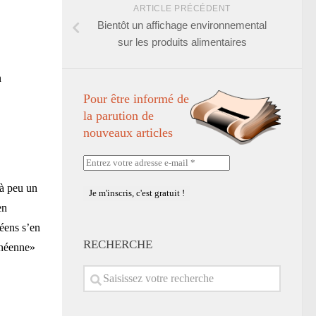
ARTICLE PRÉCÉDENT
Bientôt un affichage environnemental
sur les produits alimentaires
n
Pour être informé de
la parution de
nouveaux articles
Entrez
votre
 à peu un
adresse
e-
en
mail
néens s’en
*
RECHERCHE
anéenne»