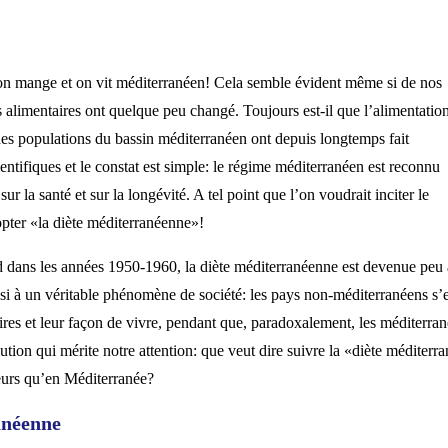
on mange et on vit méditerranéen! Cela semble évident même si de nos
s alimentaires ont quelque peu changé. Toujours est-il que l’alimentatio
des populations du bassin méditerranéen ont depuis longtemps fait
ientifiques et le constat est simple: le régime méditerranéen est reconnu
ur la santé et sur la longévité. A tel point que l’on voudrait inciter le
pter «la diète méditerranéenne»!
Sud dans les années 1950-1960, la diète méditerranéenne est devenue peu
insi à un véritable phénomène de société: les pays non-méditerranéens s’
aires et leur façon de vivre, pendant que, paradoxalement, les méditerra
ion qui mérite notre attention: que veut dire suivre la «diète méditerr
eurs qu’en Méditerranée?
ranéenne