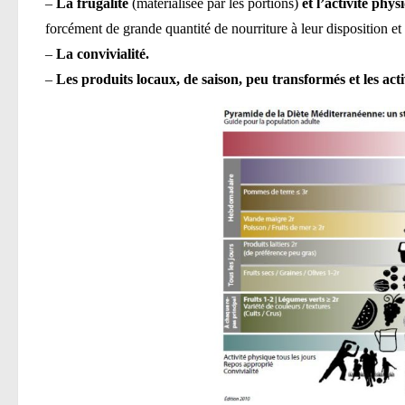
–
La frugalité
(matérialisée par les portions)
et l’activité phys
forcément de grande quantité de nourriture à leur disposition e
–
La convivialité.
–
Les produits locaux, de saison, peu transformés et les activ