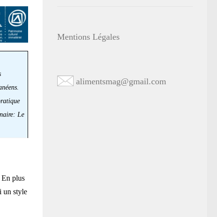
Mentions Légales
s
alimentsmag@gmail.com
anéens.
pratique
naire: Le
. En plus
i un style