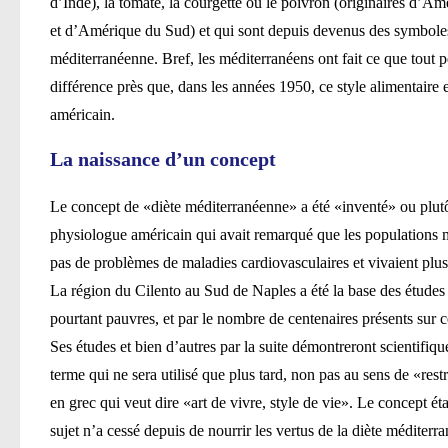
d’Inde), la tomate, la courgette ou le poivron (originaires d’Am
et d’Amérique du Sud) et qui sont depuis devenus des symboles
méditerranéenne. Bref, les méditerranéens ont fait ce que tout p
différence près que, dans les années 1950, ce style alimentaire e
américain.
La naissance d’un concept
Le concept de «diète méditerranéenne» a été «inventé» ou plu
physiologue américain qui avait remarqué que les populations mé
pas de problèmes de maladies cardiovasculaires et vivaient plu
La région du Cilento au Sud de Naples a été la base des études
pourtant pauvres, et par le nombre de centenaires présents sur ce
Ses études et bien d’autres par la suite démontreront scientifiq
terme qui ne sera utilisé que plus tard, non pas au sens de «re
en grec qui veut dire «art de vivre, style de vie». Le concept éta
sujet n’a cessé depuis de nourrir les vertus de la diète méditer