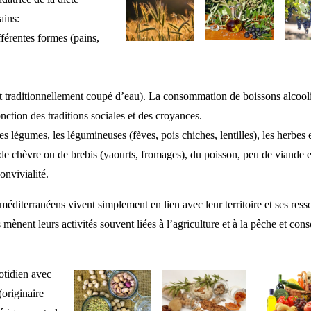
ains:
fférentes formes (pains,
 et traditionnellement coupé d’eau). La consommation de boissons alcool
ction des traditions sociales et des croyances.
les légumes, les légumineuses (fèves, pois chiches, lentilles), les herbes 
t de chèvre ou de brebis (yaourts, fromages), du poisson, peu de viande 
onvivialité.
éditerranéens vivent simplement en lien avec leur territoire et ses resso
s mènent leurs activités souvent liées à l’agriculture et à la pêche et c
otidien avec
originaire