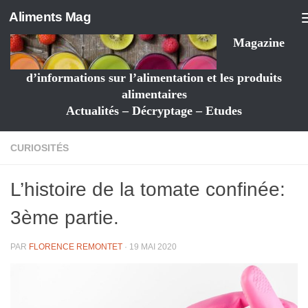
Aliments Mag
Magazine
d’informations sur l’alimentation et les produits
alimentaires
Actualités – Décryptage – Etudes
CURIOSITÉS
L’histoire de la tomate confinée:
3ème partie.
PAR
FLORENCE REMONTET
·
19 MAI 2020