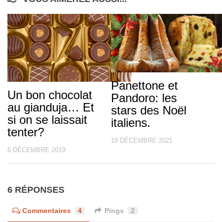
Panettone et
Un bon chocolat
Pandoro: les
au gianduja… Et
stars des Noël
si on se laissait
italiens.
tenter?
10 DÉCEMBRE 2021
6 DÉCEMBRE 2019
6 RÉPONSES
Commentaires
4
Pings
2