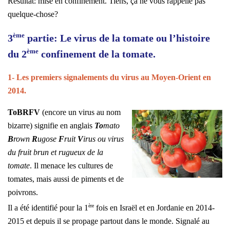
Résultat: mise en confinement. Tiens, ça ne vous rappelle pas
quelque-chose?
ème
3
partie: Le virus de la tomate ou l’histoire
ème
du 2
confinement de la tomate.
1- Les premiers signalements du virus au Moyen-Orient en
2014.
ToBRFV
(encore un virus au nom
bizarre) signifie en anglais
To
mato
B
rown
R
ugose
F
ruit
V
irus ou virus
du fruit brun et rugueux de la
tomate
. Il menace les cultures de
tomates, mais aussi de piments et de
poivrons.
ère
Il a été identifié pour la 1
fois en Israël et en Jordanie en 2014-
2015 et depuis il se propage partout dans le monde. Signalé au