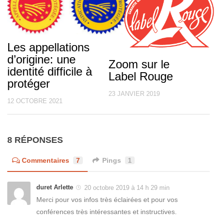
Les appellations
d’origine: une
Zoom sur le
identité difficile à
Label Rouge
protéger
23 JANVIER 2019
12 OCTOBRE 2021
8 RÉPONSES
Commentaires
7
Pings
1
duret Arlette
20 octobre 2019 à 14 h 29 min
Merci pour vos infos très éclairées et pour vos
conférences très intéressantes et instructives.