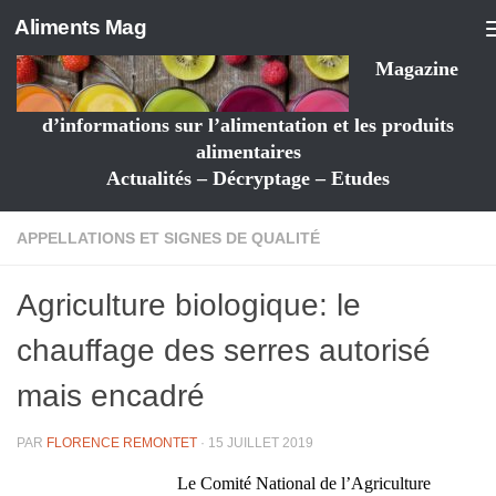
Aliments Mag
Magazine
d’informations sur l’alimentation et les produits
alimentaires
Actualités – Décryptage – Etudes
APPELLATIONS ET SIGNES DE QUALITÉ
Agriculture biologique: le
chauffage des serres autorisé
mais encadré
PAR
FLORENCE REMONTET
·
15 JUILLET 2019
Le Comité National de l’Agriculture