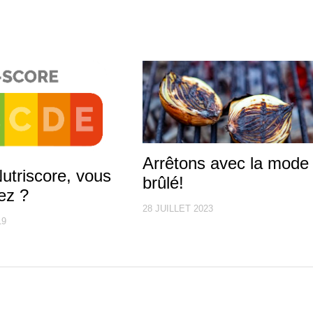
Arrêtons avec la mode
utriscore, vous
brûlé!
ez ?
28 JUILLET 2023
19