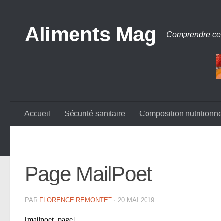
Aliments Mag
Comprendre ce
Accueil
Sécurité sanitaire
Composition nutritionne
Page MailPoet
PAR
FLORENCE REMONTET
·
20 MAI 2019
[mailpoet_page]