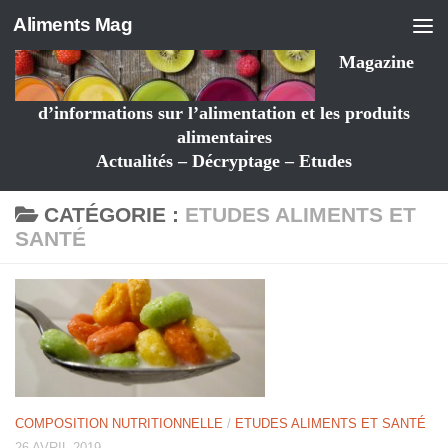
Aliments Mag
Magazine
d’informations sur l’alimentation et les produits
alimentaires
Actualités – Décryptage – Etudes
CATÉGORIE :
ETUDES ALIMENTS ET
SANTÉ
COMPOSITION NUTRITIONNELLE
/
ETUDES ALIMENTS ET SANTÉ
26 AVRIL 2019